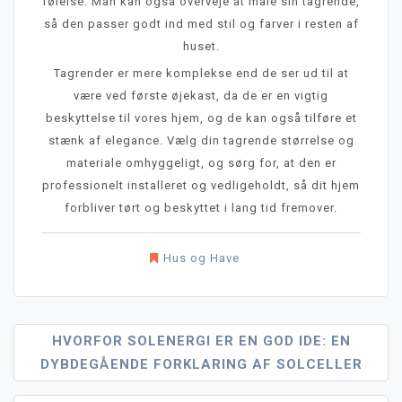
følelse. Man kan også overveje at male sin tagrende,
så den passer godt ind med stil og farver i resten af
huset.
Tagrender er mere komplekse end de ser ud til at
være ved første øjekast, da de er en vigtig
beskyttelse til vores hjem, og de kan også tilføre et
stænk af elegance. Vælg din tagrende størrelse og
materiale omhyggeligt, og sørg for, at den er
professionelt installeret og vedligeholdt, så dit hjem
forbliver tørt og beskyttet i lang tid fremover.
Hus og Have
Indlægsnavigation
HVORFOR SOLENERGI ER EN GOD IDE: EN
DYBDEGÅENDE FORKLARING AF SOLCELLER