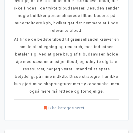
nyttige, da de ofte indeholder eksklusive tilbud, der
ikke findes i de trykte tilbudsaviser. Desuden sender
nogle butikker personaliserede tilbud baseret på
mine tidligere køb, hvilket gør det nemmere at finde
relevante tilbud.
At finde de bedste tilbud til grænsehandel kræver en
smule planlægning og research, men indsatsen
betaler sig. Ved at gøre brug af tilbudsaviser, holde
øje med sæsonmæssige tilbud, og udnytte digitale
ressourcer, har jeg været i stand til at spare
betydeligt på mine indkøb. Disse strategier har ikke
kun gjort mine shoppingturer mere økonomiske, men
også mere målrettede og fornøjelige.
Ikke kategoriseret