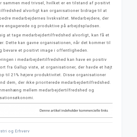
 sammen med trivsel, hvilket er en tilstand af positivt
lfredshed alvorligt kan organisationer bidrage til at
bedre medarbejdernes livskvalitet. Medarbejdere, der
e mere engagerede og produktive på arbejdspladsen.
sig at tage medarbejdertilfredshed alvorligt, kan få et
iver. Dette kan gavne organisationen, når det kommer til
g bevare et positivt image i offentligheden.
teringen i medarbejdertilfredshed kan have en positiv
rt fra Gallup viste, at organisationer, der havde et højt
p til 21% højere produktivitet. Disse organisationer
end dem, der ikke prioriterede medarbejdertilfredshed.
sammenhæng mellem medarbejdertilfredshed og
isationsøkonomi.
stri og Erhverv