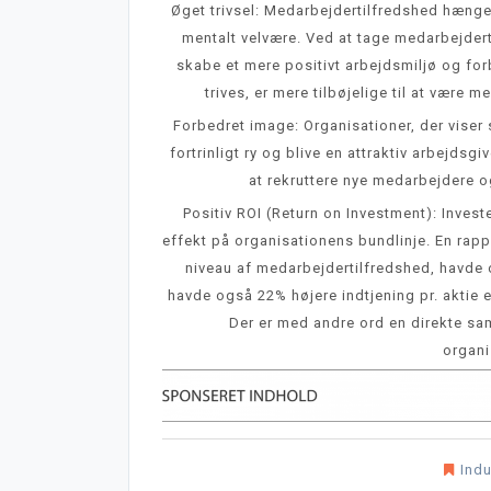
Øget trivsel: Medarbejdertilfredshed hænger
mentalt velvære. Ved at tage medarbejderti
skabe et mere positivt arbejdsmiljø og for
trives, er mere tilbøjelige til at vær
Forbedret image: Organisationer, der viser 
fortrinligt ry og blive en attraktiv arbejdsg
at rekruttere nye medarbejdere o
Positiv ROI (Return on Investment): Inves
effekt på organisationens bundlinje. En rappo
niveau af medarbejdertilfredshed, havde o
havde også 22% højere indtjening pr. aktie 
Der er med andre ord en direkte 
organ
Indu