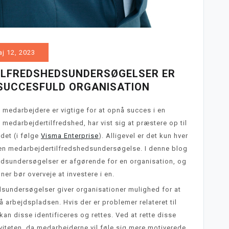
j 12, 2023
ILFREDSHEDSUNDERSØGELSER ER
 SUCCESFULD ORGANISATION
e medarbejdere er vigtige for at opnå succes i en
i medarbejdertilfredshed, har vist sig at præstere op til
det (i følge
Visma Enterprise
)
. Alligevel er det kun hver
i en medarbejdertilfredshedsundersøgelse. I denne blog
shedsundersøgelser er afgørende for en organisation, og
ner bør overveje at investere i en.
dsundersøgelser giver organisationer mulighed for at
 arbejdspladsen. Hvis der er problemer relateret til
kan disse identificeres og rettes. Ved at rette disse
iteten, da medarbejderne vil føle sig mere motiverede