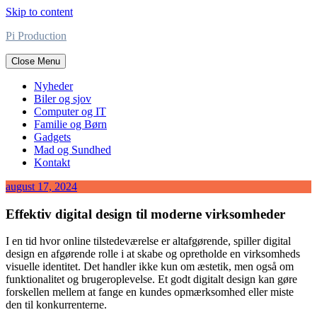
Skip to content
Pi Production
Close Menu
Nyheder
Biler og sjov
Computer og IT
Familie og Børn
Gadgets
Mad og Sundhed
Kontakt
august 17, 2024
Effektiv digital design til moderne virksomheder
I en tid hvor online tilstedeværelse er altafgørende, spiller digital
design en afgørende rolle i at skabe og opretholde en virksomheds
visuelle identitet. Det handler ikke kun om æstetik, men også om
funktionalitet og brugeroplevelse. Et godt digitalt design kan gøre
forskellen mellem at fange en kundes opmærksomhed eller miste
den til konkurrenterne.